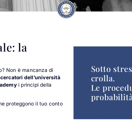
e: la
Sotto stres
aro? Non è mancanza di
crolla.
icercatori dell’università
cademy
i principi della
Le procedur
probabilit
che proteggono il tuo conto