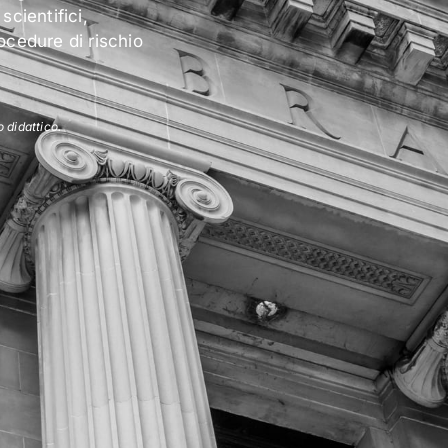
scientifici,
ocedure di rischio
o didattico.