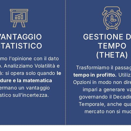
VANTAGGIO
GESTIONE 
STATISTICO
TEMPO
(THETA)
amo l'opinione con il dato
. Analizziamo Volatilità e
Trasformiamo il passag
tà: si opera solo quando
le
tempo in profitto.
Utili
dure e la matematica
Opzioni in modo non dir
ermano un vantaggio
impari a generare v
stico sull'incertezza.
governando il Decad
Temporale, anche qua
mercato non si mu