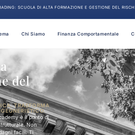
RADING: SCUOLA DI ALTA FORMAZIONE E GESTIONE DEL RISCH
tema
Chi Siamo
Finanza Comportamentale
C
ta
e del
TICA. TRASFORMA
NGEGNERISTICO.
Academy è il punto di
strutturale. Non
gni facili. Ti