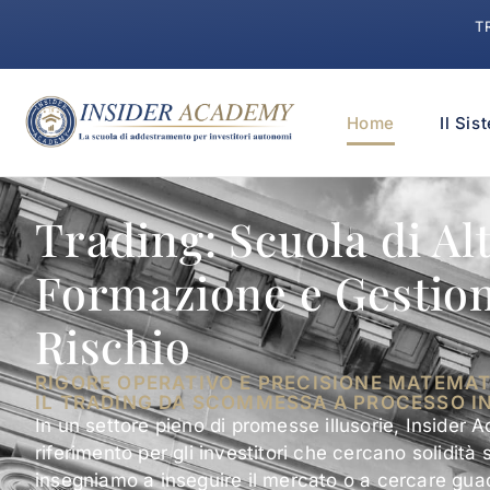
T
Home
Il Sis
Trading: Scuola di Al
Formazione e Gestion
Rischio
RIGORE OPERATIVO E PRECISIONE MATEMA
IL TRADING DA SCOMMESSA A PROCESSO I
In un settore pieno di promesse illusorie, Insider 
riferimento per gli investitori che cercano solidità 
insegniamo a inseguire il mercato o a cercare guada