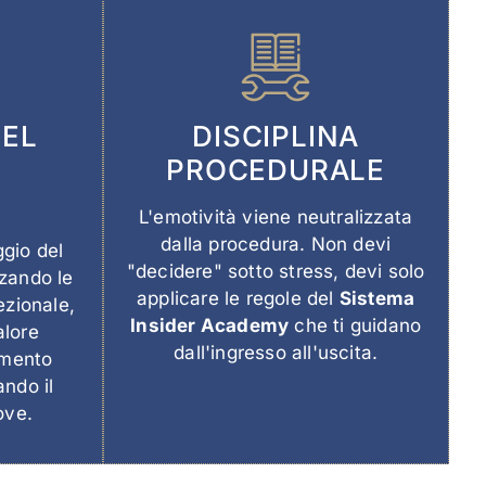
DEL
DISCIPLINA
PROCEDURALE
L'emotività viene neutralizzata
dalla procedura. Non devi
gio del
"decidere" sotto stress, devi solo
zzando le
applicare le regole del
Sistema
ezionale,
Insider Academy
che ti guidano
alore
dall'ingresso all'uscita.
imento
ndo il
ove.