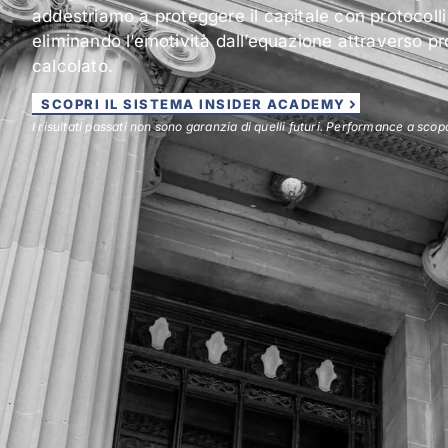
addestriamo a proteggere il capitale con protocolli 
eliminando l’emotività dall’equazione attraverso pr
calcolato.
SCOPRI IL SISTEMA INSIDER ACADEMY
I risultati passati non sono garanzia di quelli futuri. Performance a scop